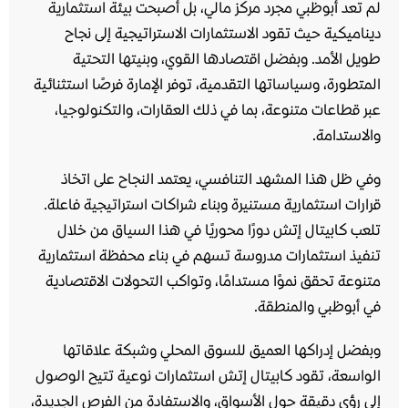
لم تعد أبوظبي مجرد مركز مالي، بل أصبحت بيئة استثمارية
ديناميكية حيث تقود الاستثمارات الاستراتيجية إلى نجاح
طويل الأمد. وبفضل اقتصادها القوي، وبنيتها التحتية
المتطورة، وسياساتها التقدمية، توفر الإمارة فرصًا استثنائية
عبر قطاعات متنوعة، بما في ذلك العقارات، والتكنولوجيا،
والاستدامة.
وفي ظل هذا المشهد التنافسي، يعتمد النجاح على اتخاذ
قرارات استثمارية مستنيرة وبناء شراكات استراتيجية فاعلة.
تلعب كابيتال إتش دورًا محوريًا في هذا السياق من خلال
تنفيذ استثمارات مدروسة تسهم في بناء محفظة استثمارية
متنوعة تحقق نموًا مستدامًا، وتواكب التحولات الاقتصادية
في أبوظبي والمنطقة.
وبفضل إدراكها العميق للسوق المحلي وشبكة علاقاتها
الواسعة، تقود كابيتال إتش استثمارات نوعية تتيح الوصول
إلى رؤى دقيقة حول الأسواق، والاستفادة من الفرص الجديدة،