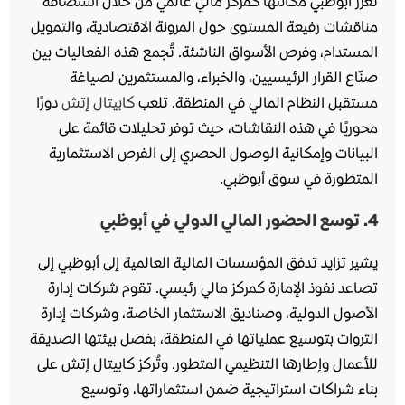
تعزز أبوظبي مكانتها كمركز مالي عالمي من خلال استضافة
مناقشات رفيعة المستوى حول المرونة الاقتصادية، والتمويل
المستدام، وفرص الأسواق الناشئة. تُجمع هذه الفعاليات بين
صنّاع القرار الرئيسيين، والخبراء، والمستثمرين لصياغة
مستقبل النظام المالي في المنطقة. تلعب
كابيتال إتش
دورًا
محوريًا في هذه النقاشات، حيث توفر تحليلات قائمة على
البيانات وإمكانية الوصول الحصري إلى الفرص الاستثمارية
المتطورة في سوق أبوظبي.
4
. توسع الحضور المالي الدولي في أبوظبي
يشير تزايد تدفق المؤسسات المالية العالمية إلى أبوظبي إلى
تصاعد نفوذ الإمارة كمركز مالي رئيسي. تقوم شركات إدارة
الأصول الدولية، وصناديق الاستثمار الخاصة، وشركات إدارة
الثروات بتوسيع عملياتها في المنطقة، بفضل بيئتها الصديقة
للأعمال وإطارها التنظيمي المتطور. وتُركز كابيتال إتش على
بناء شراكات استراتيجية ضمن استثماراتها، وتوسيع